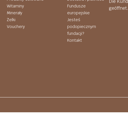
Die Kund
Witaminy
Fundusze
geöffnet
Minerały
europejskie
Żelki
Jesteś
Vouchery
podopiecznym
fundacji?
Kontakt
Konzeption und Umsetzung:
hv