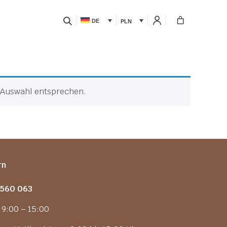
DE
PLN
r Auswahl entsprechen.
rn
 560 063
. 9:00 – 15:00