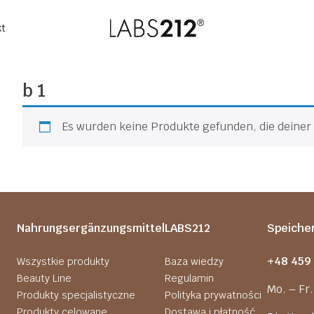
kt
b 1
Es wurden keine Produkte gefunden, die deine
Nahrungsergänzungsmittel
LABS212
Speiche
+48 459
Wszystkie produkty
Baza wiedzy
Beauty Line
Regulamin
Mo. – Fr
Produkty specjalistyczne
Polityka prywatności
Produkty celowane
Dostawa i płatność