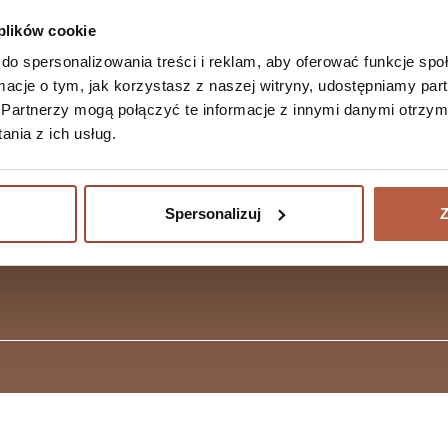
Die Kunde
Vitamine
Kontakt
geöffnet.
 plików cookie
Mineralien
do spersonalizowania treści i reklam, aby oferować funkcje sp
Geleebonbons
ormacje o tym, jak korzystasz z naszej witryny, udostępniamy p
Partnerzy mogą połączyć te informacje z innymi danymi otrzym
nia z ich usług.
Spersonalizuj
Z
Konzeption und Umsetzung:
hv