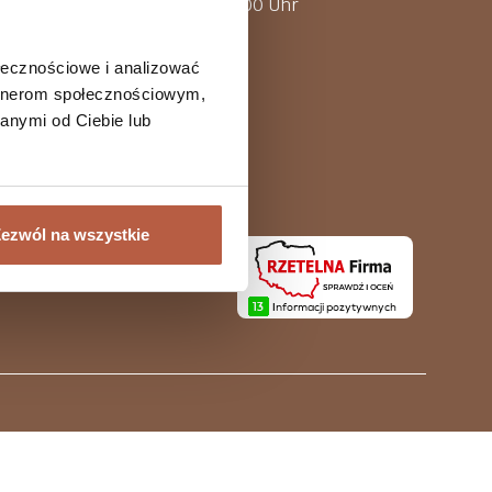
n-Hotline ist von 8:00 bis 15:00 Uhr
 9.00-15.00
ołecznościowe i analizować
artnerom społecznościowym,
anymi od Ciebie lub
ezwól na wszystkie
ln.pl