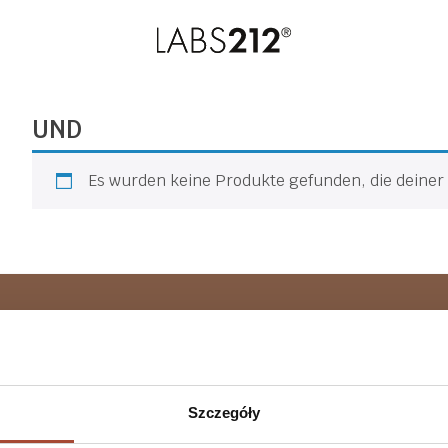
UND
Es wurden keine Produkte gefunden, die deine
Nahrungsergänzungsmittel
LABS212
Shop
+48 459 
Alle Produkte
AGB
Beauty Line
Datenschutzrichtlinie
Mo. – Fr.
Szczegóły
Spezialprodukte
Lieferung und
Gezielte Vorbereitungen
Zahlung