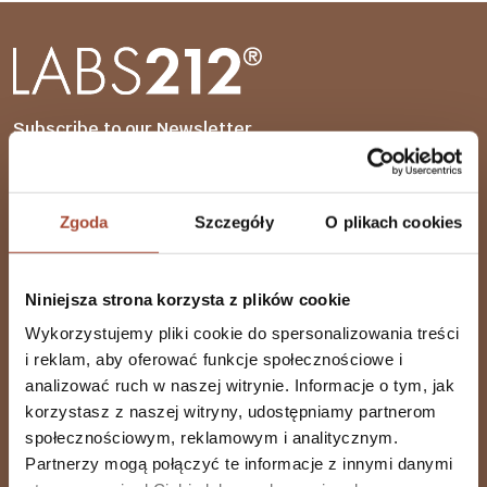
Subscribe to our Newsletter
Zgoda
Szczegóły
O plikach cookies
I accept the Privacy Policy
Niniejsza strona korzysta z plików cookie
Wykorzystujemy pliki cookie do spersonalizowania treści
i reklam, aby oferować funkcje społecznościowe i
analizować ruch w naszej witrynie. Informacje o tym, jak
Dietary supplements
korzystasz z naszej witryny, udostępniamy partnerom
społecznościowym, reklamowym i analitycznym.
Partnerzy mogą połączyć te informacje z innymi danymi
Shop