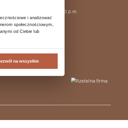
00 – 15:00
ne open from 8:00 a.m. to 3:00 p.m.
ołecznościowe i analizować
artnerom społecznościowym,
anymi od Ciebie lub
ezwól na wszystkie