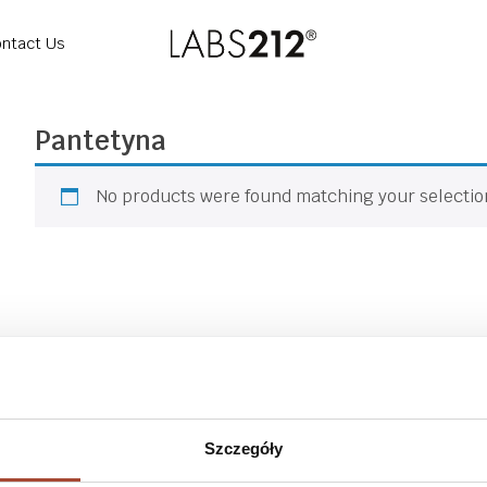
ntact Us
Pantetyna
No products were found matching your selectio
Dietary
LABS212
Store
supplements
+48 459 560 
Baza wiedzy
Szczegóły
Shop
Terms and Conditions