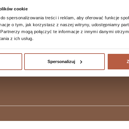
Mon. – Fri. 9:
Beauty Line
Privacy Policy
 plików cookie
Produkty
Delivery and Payment
Customer hotli
specjalistyczne
Fundusze europejskie
do spersonalizowania treści i reklam, aby oferować funkcje sp
9.00-15.00
Produkty celowane
Jesteś podopiecznym
ormacje o tym, jak korzystasz z naszej witryny, udostępniamy p
Witaminy
fundacji?
Partnerzy mogą połączyć te informacje z innymi danymi otrzym
Minerały
Contact Us
nia z ich usług.
Żelki
Vouchery
Spersonalizuj
Z
Project:
hvln.pl