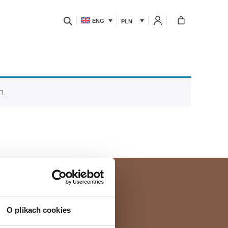
ENG
PLN
n.
063
O plikach cookies