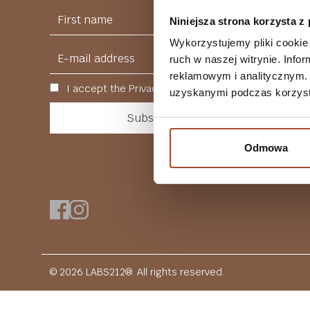
Niniejsza strona korzysta z
Wykorzystujemy pliki cookie 
ruch w naszej witrynie. Inf
reklamowym i analitycznym. 
I accept the Privacy Policy
uzyskanymi podczas korzysta
Odmowa
© 2026 LABS212®. All rights reserved.