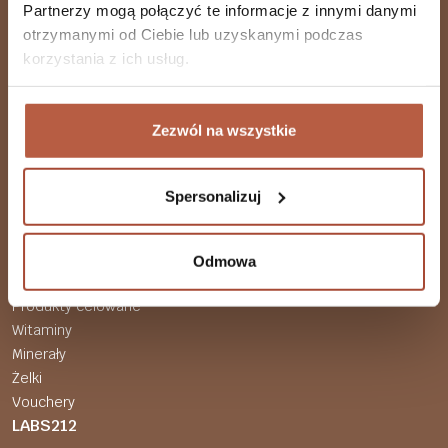
Partnerzy mogą połączyć te informacje z innymi danymi
otrzymanymi od Ciebie lub uzyskanymi podczas
korzystania z ich usług.
Akceptuję Politykę Prywatności
Zezwól na wszystkie
Suplementy diety
Spersonalizuj
Wszystkie produkty
Beauty Line
Odmowa
Produkty specjalistyczne
Produkty celowane
Witaminy
Minerały
Żelki
Vouchery
LABS212