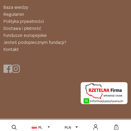
Baza wiedzy
Regulamin
Polityka prywatności
Dostawa i płatność
Fundusze europejskie
Jesteś podopiecznym fundacji?
Kontakt
© 2026 LABS212®. All rights reserved.
PL
PLN
0