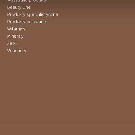
Wszystkie produkty
Beauty Line
Produkty specjalistyczne
Produkty celowane
Witaminy
Minerały
Żelki
Vouchery
Projekt i wykonanie:
hvln.pl