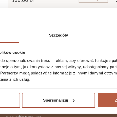
100,00 zł
Szczegóły
 plików cookie
Suplement diety
Voucher prezentowy 300 zł
do spersonalizowania treści i reklam, aby oferować funkcje sp
ormacje o tym, jak korzystasz z naszej witryny, udostępniamy p
Więcej
Partnerzy mogą połączyć te informacje z innymi danymi otrzym
nia z ich usług.
Do koszyka
300,00 zł
Spersonalizuj
Z
Suplementy diety