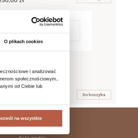
250,00 zł
O plikach cookies
Suplement diety
Voucher prezentowy 500 zł
ołecznościowe i analizować
artnerom społecznościowym,
Więcej
anymi od Ciebie lub
Do koszyka
500,00 zł
ezwól na wszystkie
LABS212