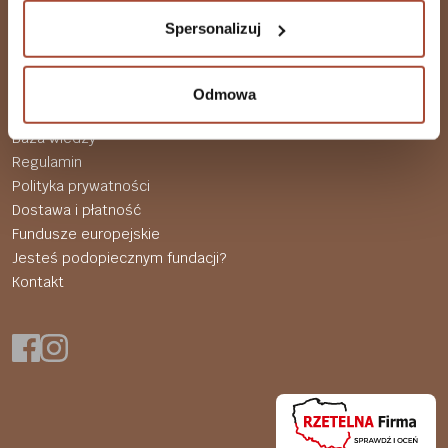
Minerały
Spersonalizuj
Żelki
Vouchery
LABS212
Odmowa
Baza wiedzy
Regulamin
Polityka prywatności
Dostawa i płatność
Fundusze europejskie
Jesteś podopiecznym fundacji?
Kontakt