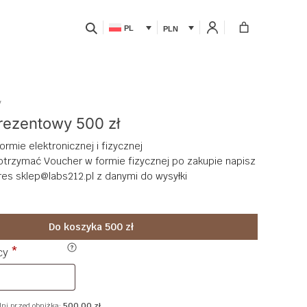
PL
PLN
y
rezentowy 500 zł
rmie elektronicznej i fizycznej
 otrzymać Voucher w formie fizycznej po zakupie napisz
res sklep@labs212.pl z danymi do wysyłki
Do koszyka 500 zł
cy
*
dni przed obniżką:
500,00
zł
.