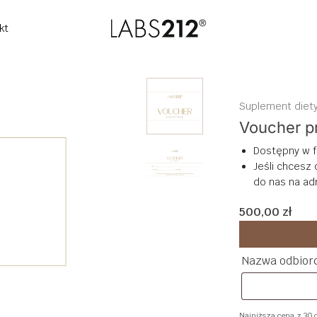
kt
Suplement diet
Voucher p
Dostępny w fo
Jeśli chcesz
do nas na ad
500,00
zł
Nazwa odbior
Najniższa cena z 30 