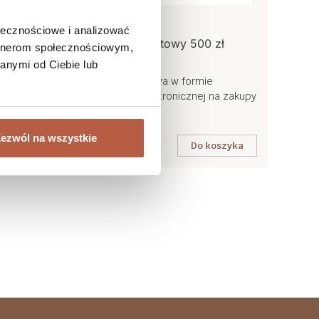
ołecznościowe i analizować
Suplement diety
zł
Voucher prezentowy 500 zł
artnerom społecznościowym,
anymi od Ciebie lub
Karta podarunkowa w formie
na zakupy
fizycznej lub elektronicznej na zakupy
ym.
w naszym sklepie internetowym.
Więcej
ezwól na wszystkie
szyka
Do koszyka
500,00 zł