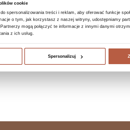
 plików cookie
do spersonalizowania treści i reklam, aby oferować funkcje sp
diety
Suplement diety
r prezentowy 250 zł
Voucher prezentowy 300 
ormacje o tym, jak korzystasz z naszej witryny, udostępniamy p
Partnerzy mogą połączyć te informacje z innymi danymi otrzym
odarunkowa w formie
Karta podarunkowa w formie
nia z ich usług.
j lub elektronicznej na zakupy
fizycznej lub elektronicznej 
m sklepie
w naszym sklepie internetow
Więcej
Spersonalizuj
Z
Do koszyka
Do ko
 zł
300,00 zł