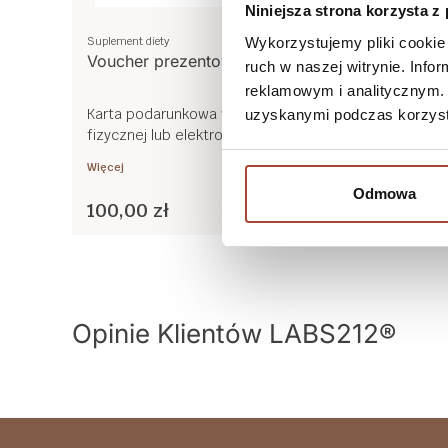
Niniejsza strona korzysta z
Wykorzystujemy pliki cookie 
Suplement diety
Suplement 
Voucher prezentowy 100 zł
Vouche
ruch w naszej witrynie. Inf
reklamowym i analitycznym. 
Karta podarunkowa w formie
Karta p
uzyskanymi podczas korzysta
fizycznej lub elektronicznej na zakupy
fizyczne
w naszym sklepie internetowym.
w naszy
Więcej
Więcej
Odmowa
Do koszyka
100,00 zł
250,00
Opinie Klientów LABS212®