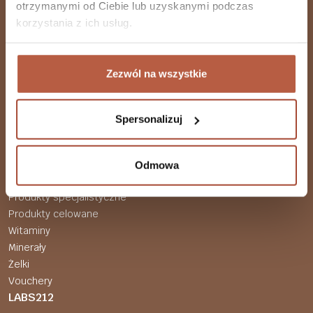
otrzymanymi od Ciebie lub uzyskanymi podczas
korzystania z ich usług.
Akceptuję Politykę Prywatności
Zezwól na wszystkie
Spersonalizuj
Suplementy diety
Wszystkie produkty
Odmowa
Beauty Line
Produkty specjalistyczne
Produkty celowane
Witaminy
Minerały
Żelki
Vouchery
LABS212