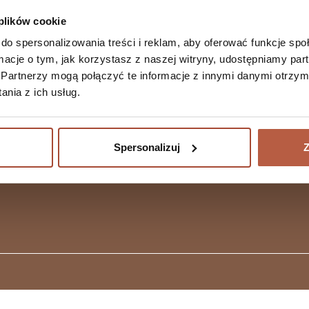
Produkty specjalistyczne
 plików cookie
Produkty celowane
Witaminy
do spersonalizowania treści i reklam, aby oferować funkcje sp
Minerały
ormacje o tym, jak korzystasz z naszej witryny, udostępniamy p
Żelki
Partnerzy mogą połączyć te informacje z innymi danymi otrzym
Vouchery
nia z ich usług.
Spersonalizuj
Z
Projekt i wykonanie:
hvln.pl