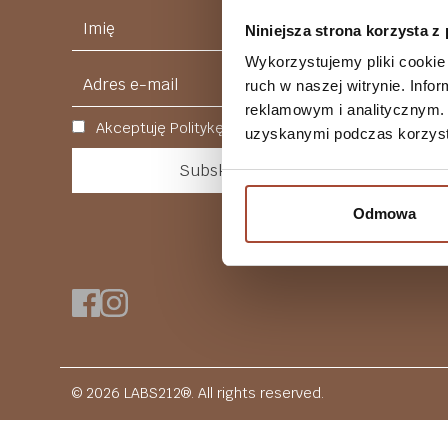
Niniejsza strona korzysta z
Wykorzystujemy pliki cookie 
ruch w naszej witrynie. Inf
reklamowym i analitycznym. 
Akceptuję Politykę Prywatności
uzyskanymi podczas korzysta
Odmowa
© 2026 LABS212®. All rights reserved.