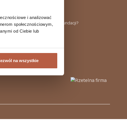
Polityka prywatności
Dostawa i płatność
Fundusze europejskie
ołecznościowe i analizować
Jesteś podopiecznym fundacji?
artnerom społecznościowym,
Kontakt
anymi od Ciebie lub
ezwól na wszystkie