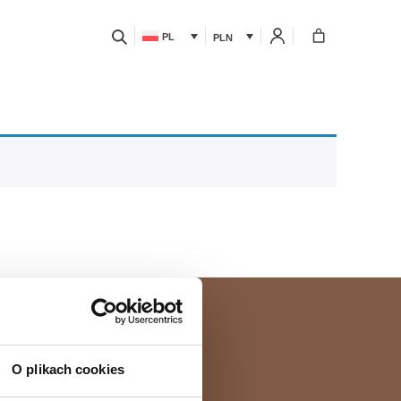
PL
PLN
LABS212
Baza wiedzy
O plikach cookies
Regulamin