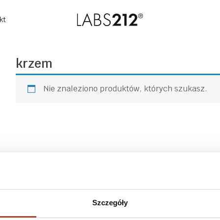
kt
krzem
Nie znaleziono produktów, których szukasz.
Suplementy diety
Wszystkie produkty
Szczegóły
Beauty Line