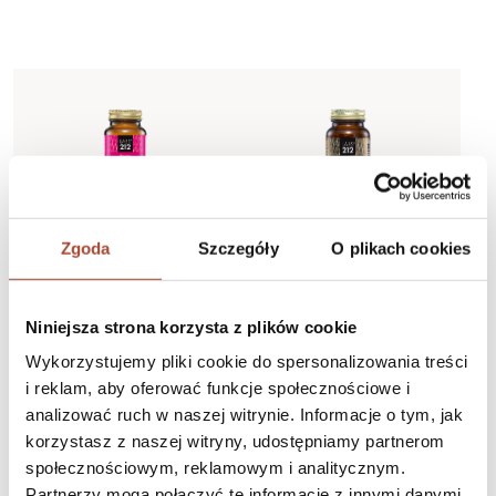
Zgoda
Szczegóły
O plikach cookies
Dietary supplement
Dietary supplement
Focus
Ashwagandha
Niniejsza strona korzysta z plików cookie
Concentration support
Wykorzystujemy pliki cookie do spersonalizowania treści
i reklam, aby oferować funkcje społecznościowe i
124,99 zł
59,99 zł
More
More
analizować ruch w naszej witrynie. Informacje o tym, jak
Add to cart
Add to cart
korzystasz z naszej witryny, udostępniamy partnerom
społecznościowym, reklamowym i analitycznym.
Partnerzy mogą połączyć te informacje z innymi danymi