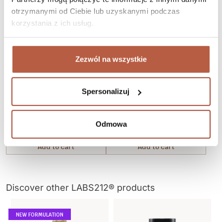
otrzymanymi od Ciebie lub uzyskanymi podczas
korzystania z ich usług.
Zezwól na wszystkie
Dietary supplement
Dietary supplement
Magnesium L-Threonate
CurcuVITA®
Magtein®
Spersonalizuj
Odmowa
159,99 zł
99,99 zł
More
More
Add to cart
Add to cart
Discover other LABS212® products
NEW FORMULATION