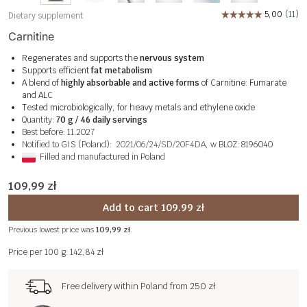
Dietary supplement
Carnitine
Regenerates and supports the
nervous system
Supports efficient
fat metabolism
A blend of
highly absorbable and active forms
of Carnitine: Fumarate
and ALC
Tested microbiologically, for heavy metals and ethylene oxide
Quantity:
70 g / 46 daily servings
Best before: 11.2027
Notified to GIS (Poland):
2021/06/24/SD/20F4DA
, w BLOZ: 8196040
Filled and manufactured in Poland
109,99
zł
Add to cart 109.99 zł
Previous lowest price was
109,99
zł
.
Price per 100 g: 142,84 zł
Free delivery within Poland from 250 zł