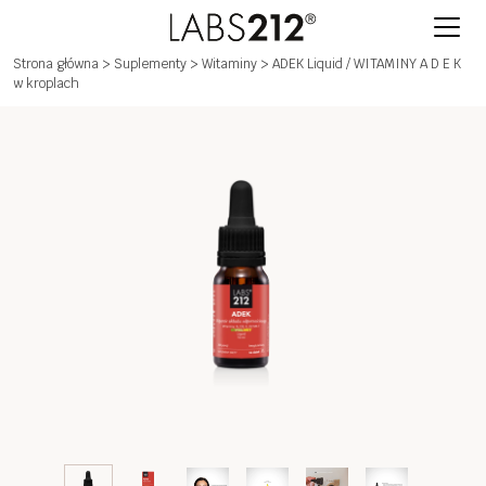
Strona główna
>
Suplementy
>
Witaminy
> ADEK Liquid / WITAMINY A D E K
w kroplach