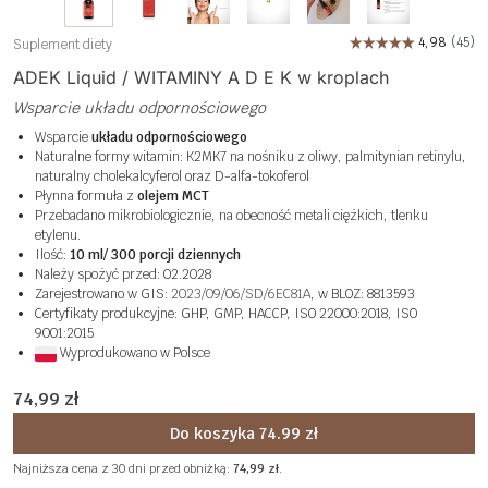
Suplement diety
ADEK Liquid / WITAMINY A D E K w kroplach
Wsparcie układu odpornościowego
Wsparcie
układu odpornościowego
Naturalne formy witamin: K2MK7 na nośniku z oliwy, palmitynian retinylu,
naturalny cholekalcyferol oraz D-alfa-tokoferol
Płynna formuła z
olejem MCT
Przebadano mikrobiologicznie, na obecność metali ciężkich, tlenku
etylenu.
Ilość:
10 ml/ 300 porcji dziennych
Należy spożyć przed: 02.2028
Zarejestrowano w GIS:
2023/09/06/SD/6EC81A
, w BLOZ: 8813593
Certyfikaty produkcyjne: GHP, GMP, HACCP, ISO 22000:2018, ISO
9001:2015
Wyprodukowano w Polsce
74,99
zł
Do koszyka 74.99 zł
Najniższa cena z 30 dni przed obniżką:
74,99
zł
.