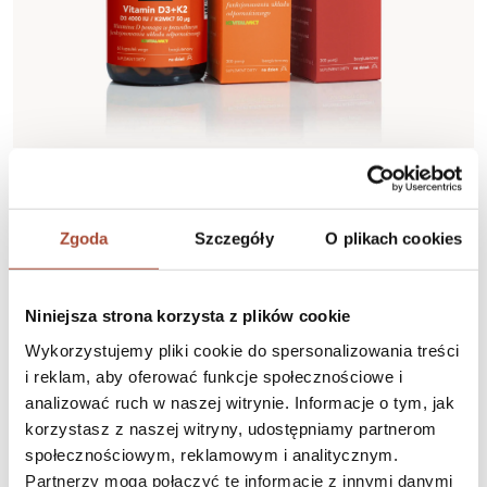
Skomponuj kurację z LABS212®
Zgoda
Szczegóły
O plikach cookies
Niniejsza strona korzysta z plików cookie
Wykorzystujemy pliki cookie do spersonalizowania treści
i reklam, aby oferować funkcje społecznościowe i
analizować ruch w naszej witrynie. Informacje o tym, jak
korzystasz z naszej witryny, udostępniamy partnerom
Suplement diety
Suplement diety
społecznościowym, reklamowym i analitycznym.
ALLmag® / MAGNEZ
B Spectrum / AKTYWNE
Partnerzy mogą połączyć te informacje z innymi danymi