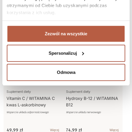
ORGANICZNY, B1, B2, B5,
WITAMINY B bez B9 i B12
otrzymanymi od Ciebie lub uzyskanymi podczas
B6
Kompleksowe wsparcie układu nerwowego
Wsparcie układu nerwowego
korzystania z ich usług.
99,99 zł
109,99 zł
Więcej
Więcej
Zezwól na wszystkie
Do koszyka
Do koszyka
Spersonalizuj
Odmowa
Suplement diety
Suplement diety
Vitamin C / WITAMINA C
Hydroxy B-12 / WITAMINA
kwas L-askorbinowy
B12
HYDROKSYKOBALAMINA
Wsparcie układu odpornościowego
Wsparcie układu nerwowego
49,99 zł
74,99 zł
Więcej
Więcej