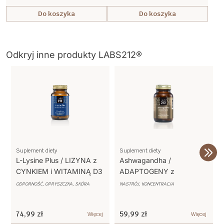
Do koszyka
Do koszyka
Odkryj inne produkty LABS212®
Suplement diety
Suplement diety
L-Lysine Plus / LIZYNA z
Ashwagandha /
CYNKIEM i WITAMINĄ D3
ADAPTOGENY z
SZAŁWIĄ, GUARANĄ,
ODPORNOŚĆ, OPRYSZCZKA, SKÓRA
NASTRÓJ, KONCENTRACJA
CYNKIEM, B6 i B12
74,99 zł
59,99 zł
Więcej
Więcej