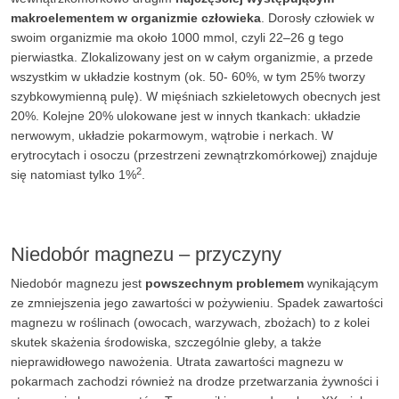
makroelementem w organizmie człowieka
. Dorosły człowiek w
swoim organizmie ma około 1000 mmol, czyli 22–26 g tego
pierwiastka. Zlokalizowany jest on w całym organizmie, a przede
wszystkim w układzie kostnym (ok. 50- 60%, w tym 25% tworzy
szybkowymienną pulę). W mięśniach szkieletowych obecnych jest
20%. Kolejne 20% ulokowane jest w innych tkankach: układzie
nerwowym, układzie pokarmowym, wątrobie i nerkach. W
erytrocytach i osoczu (przestrzeni zewnątrzkomórkowej) znajduje
2
się natomiast tylko 1%
.
Niedobór magnezu – przyczyny
Niedobór magnezu jest
powszechnym problemem
wynikającym
ze zmniejszenia jego zawartości w pożywieniu. Spadek zawartości
magnezu w roślinach (owocach, warzywach, zbożach) to z kolei
skutek skażenia środowiska, szczególnie gleby, a także
nieprawidłowego nawożenia. Utrata zawartości magnezu w
pokarmach zachodzi również na drodze przetwarzania żywności i