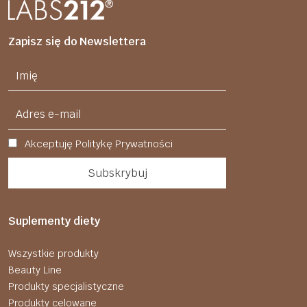
(szczególnie gleby), spowodowane
szczurach i opublikowane w The
między innymi nieprawidłowym
Journal of Nutrition zasugerowały, […]
nawożeniem, a także silne […]
Zapisz się do Newslettera
Akceptuję Politykę Prywatności
Suplementy diety
Wszystkie produkty
Beauty Line
Produkty specjalistyczne
Produkty celowane