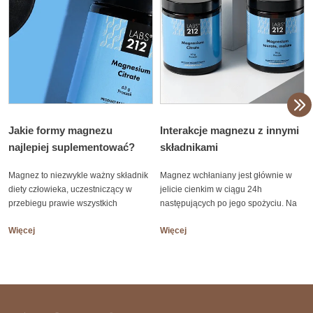
Jakie formy magnezu
Interakcje magnezu z innymi
najlepiej suplementować?
składnikami
Magnez to niezwykle ważny składnik
Magnez wchłaniany jest głównie w
diety człowieka, uczestniczący w
jelicie cienkim w ciągu 24h
przebiegu prawie wszystkich
następujących po jego spożyciu. Na
procesów życiowych w organizmie, a
absorpcję magnezu (zarówno z
Więcej
Więcej
jego niedobór niesie za sobą szereg
pożywienia jak i suplementacji)
negatywnych konsekwencji. Dieta w
wpływają również inne składniki
regionach uprzemysłowionych, od XX
mineralne dostarczane jednocześnie
wieku, jest coraz mniej bogata w ten
z magnezem. Magnez, a inne
makroelement. Przyczyną jest przede
minerały Badania in vitro oraz później
wszystkim skażenie środowiska
przeprowadzone również in vivo na