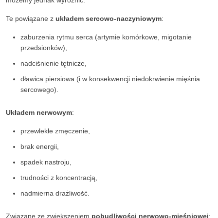
możemy jednak wyróżnić:
Te powiązane z
układem sercowo-naczyniowym
:
zaburzenia rytmu serca (artymie komórkowe, migotanie
przedsionków),
nadciśnienie tętnicze,
dławica piersiowa (i w konsekwencji niedokrwienie mięśnia
sercowego).
Układem nerwowym
:
przewlekłe zmęczenie,
brak energii,
spadek nastroju,
trudności z koncentracją,
nadmierna drażliwość.
Związane ze zwiększeniem
pobudliwości nerwowo-mięśniowej
: