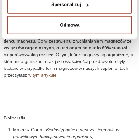
magnezów
. Różnice w przyswajalności między organicznymi i
Spersonalizuj
nieorganicznymi formami są szeroko opisane w wielu badaniach.
Praca poglądowa autorstwa prof. Iskry, prof. Tykarskiego i dr.
Krasińskiej z Uniwersytetu Medycznego w Poznaniu wskazuje
Odmowa
wchłanianie magnezu ze
związków nieorganicznych w średnim
przedziale na 10-16%
a tylko na 4% w przypadku popularnego
tlenku magnezu. Co w zestawieniu z wchłanianiem magnezów ze
związków organicznych, określanym na około 90%
stanowi
nieporównywalną różnicę. O tym, które magnezy są organiczne, a
które nieorganiczne, oraz jakie właściwości prozdrowotne były
badane w przypadku form magnezów w naszych suplementach
przeczytasz
w tym artykule
.
Bibliografia:
Mateusz Gortat,
Biodostępność magnezu i jego rola w
prawidłowym funkcjonowaniu organizmu
,