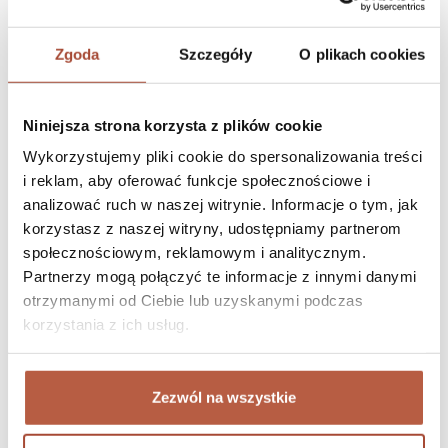
Dzienne normy magnezu
Dzienne normy spożycia
uzależnione są od wieku i płci
. Dla
Zgoda
Szczegóły
O plikach cookies
dorosłych kobiet jest to 320 mg, a mężczyzn 420 mg. W przypadku
dzieci normy wyglądają następująco:
Niniejsza strona korzysta z plików cookie
w wieku 1–3 lat: 80 mg,
Wykorzystujemy pliki cookie do spersonalizowania treści
wieku 3–9 lat: 130 mg,
i reklam, aby oferować funkcje społecznościowe i
chłopcy w wieku 10–18 lat: 240–410 mg,
analizować ruch w naszej witrynie. Informacje o tym, jak
korzystasz z naszej witryny, udostępniamy partnerom
dziewczęta w wieku 10–18 lat: 240–360 mg.
społecznościowym, reklamowym i analitycznym.
Partnerzy mogą połączyć te informacje z innymi danymi
otrzymanymi od Ciebie lub uzyskanymi podczas
Formy magnezu i ich właściwości
korzystania z ich usług.
Na rynku suplementów można znaleźć
szereg różnych form
magnezów
, które różnią się od siebie przede wszystkim
Zezwól na wszystkie
wchłanialnością, ale również dodatkowym działaniem. Możemy
przede wszystkim wyróżnić
organiczne i nieorganiczne formy