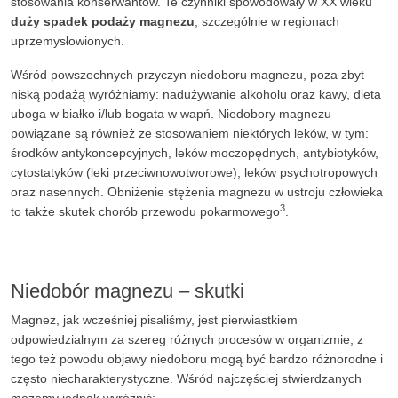
stosowania konserwantów. Te czynniki spowodowały w XX wieku
duży spadek podaży magnezu
, szczególnie w regionach
uprzemysłowionych.
Wśród powszechnych przyczyn niedoboru magnezu, poza zbyt
niską podażą wyróżniamy: nadużywanie alkoholu oraz kawy, dieta
uboga w białko i/lub bogata w wapń. Niedobory magnezu
powiązane są również ze stosowaniem niektórych leków, w tym:
środków antykoncepcyjnych, leków moczopędnych, antybiotyków,
cytostatyków (leki przeciwnowotworowe), leków psychotropowych
oraz nasennych. Obniżenie stężenia magnezu w ustroju człowieka
3
to także skutek chorób przewodu pokarmowego
.
Niedobór magnezu – skutki
Magnez, jak wcześniej pisaliśmy, jest pierwiastkiem
odpowiedzialnym za szereg różnych procesów w organizmie, z
tego też powodu objawy niedoboru mogą być bardzo różnorodne i
często niecharakterystyczne. Wśród najczęściej stwierdzanych