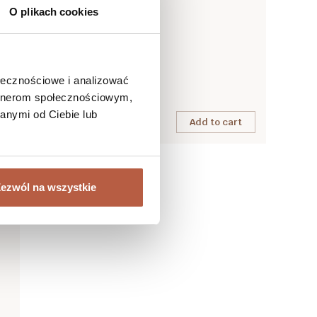
O plikach cookies
Dietary supplement
BEAUTY COLLAGEN™
ołecznościowe i analizować
More
artnerom społecznościowym,
anymi od Ciebie lub
Add to cart
99,99 zł
ezwól na wszystkie