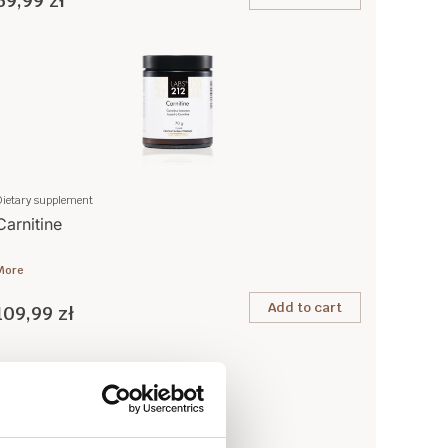
59,99 zł
Dietary supplement
Carnitine
More
Add to cart
109,99 zł