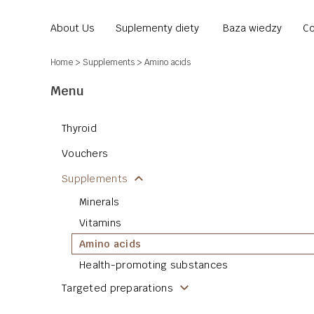
About Us
Suplementy diety
Baza wiedzy
Co
Home
>
Supplements
> Amino acids
Menu
Thyroid
Vouchers
Supplements
Minerals
Vitamins
Amino acids
Health-promoting substances
Targeted preparations