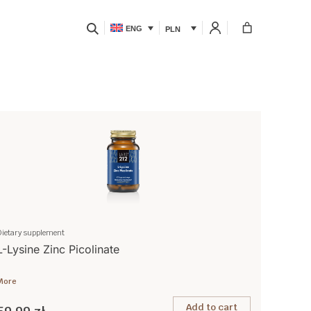
ENG
PLN
Dietary supplement
L-Lysine Zinc Picolinate
More
Add to cart