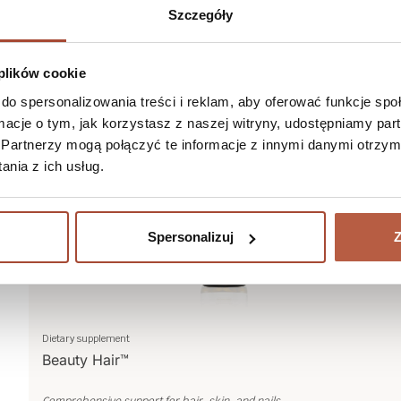
Szczegóły
Dietary supplement
 plików cookie
Betaine citrate
do spersonalizowania treści i reklam, aby oferować funkcje sp
More
ormacje o tym, jak korzystasz z naszej witryny, udostępniamy p
Partnerzy mogą połączyć te informacje z innymi danymi otrzym
Add to cart
109,99 zł
nia z ich usług.
Spersonalizuj
Z
Dietary supplement
Beauty Hair™