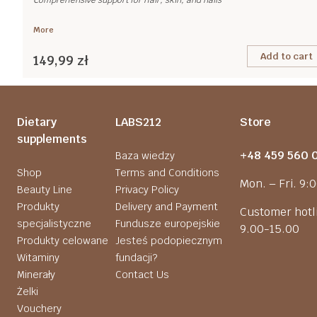
Comprehensive support for hair, skin, and nails
More
Add to cart
149,99 zł
Dietary
LABS212
Store
supplements
+48 459 560 
Baza wiedzy
Shop
Terms and Conditions
Mon. – Fri. 9:
Beauty Line
Privacy Policy
Produkty
Delivery and Payment
Customer hotli
specjalistyczne
Fundusze europejskie
9.00-15.00
Produkty celowane
Jesteś podopiecznym
Witaminy
fundacji?
Minerały
Contact Us
Żelki
Vouchery